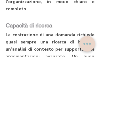
l’organizzazione, in modo chiaro e 
completo.
Capacità di ricerca
La costruzione di una domanda richiede 
quasi sempre una ricerca di base e 
un’analisi di contesto per supportare le 
argomentazioni avanzate. Un buon 
progettista è anche un buon ricercatore 
di dati e documenti a supporto della 
richiesta.
Passione
Il progettista si preoccupa di ciò che sta 
scrivendo. Non potrà percepire le stesse 
emozioni e lo stesso coinvolgimento 
dell’organizzazione, perché non è al suo 
interno, ma deve condividere la mission 
e l’idea progettuale che l'organizzazione 