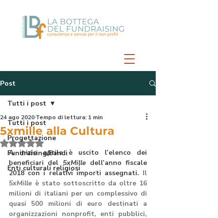
Post
Tutti i post
24 ago 2020
Tempo di lettura: 1 min
Tutti i post
5xmille alla Cultura
Progettazione
Valutazione NaN stelle su 5.
A inizio aprile è uscito l’elenco dei 
Fundraising/Bandi
beneficiari del 
5xMille
 dell’anno fiscale 
Enti culturali religiosi
2018 con i relativi importi assegnati.
Il 
5xMille
 è stato sottoscritto da oltre 16 
milioni di italiani
 per un complessivo di 
quasi 500 milioni di euro destinati a 
organizzazioni nonprofit, enti pubblici, 