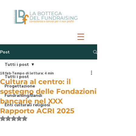
Post
Tutti i post
18 feb
Tempo di lettura: 4 min
Tutti i post
Cultura al centro: il
Progettazione
sostegno delle Fondazioni
Fundraising/Bandi
bancarie nel XXX
Enti culturali religiosi
Rapporto ACRI 2025
Valutazione NaN stelle su 5.