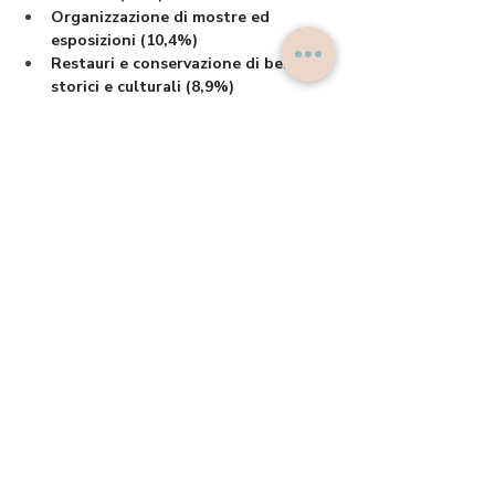
Organizzazione di mostre ed 
esposizioni (10,4%)
Restauri e conservazione di beni 
storici e culturali (8,9%)
Contributi generali per la gestione 
ordinaria delle realtà culturali 
(8,7%)
Costruzione e ristrutturazione di 
immobili destinati a scopi culturali 
(5,4%).
In conclusione, 
l’attività delle 
Fondazioni si conferma strategica per il 
sostegno e la crescita del settore 
culturale
, con una netta preferenza 
verso enti privati e realtà associative che 
operano sul territorio. La varietà degli 
interventi finanziati, dalla produzione 
artistica alla conservazione dei beni 
storici, testimonia 
una visione ampia e 
inclusiva, volta a rispondere alle 