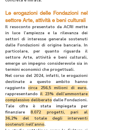
concreta e mirata.
Le erogazioni delle Fondazioni nel 
settore Arte, attività e beni culturali
Il resoconto presentato da ACRI mette 
in luce l’ampiezza e la rilevanza dei 
settori di interesse generale sostenuti 
dalle Fondazioni di origine bancaria. In 
particolare, per quanto riguarda il 
settore 
Arte, attività e beni culturali
, 
emerge un impegno considerevole sia in 
termini economici che progettuali.
Nel corso del 2024, infatti, le erogazioni 
destinate a questo ambito hanno 
raggiunto 
circa 256,5 milioni di euro
, 
rappresentando 
il 
23%
 dell’ammontare 
complessivo deliberato
 dalle Fondazioni. 
Tale cifra è stata impiegata per 
finanziare 
8.072 progetti
, pari al 
36,2%
 del totale degli interventi 
sostenuti nell’anno
.